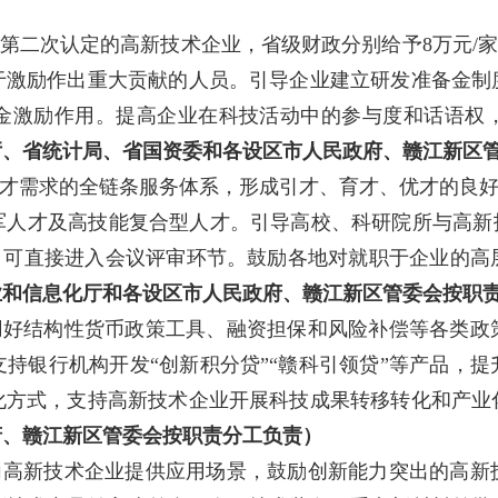
第二次认定的高新技术企业，省级财政分别给予8万元/家
于激励作出重大贡献的人员。引导企业建立研发准备金制
金激励作用。提高企业在科技活动中的参与度和话语权
厅、省统计局、省国资委和各设区市人民政府、赣江新区
才需求的全链条服务体系，形成引才、育才、优才的良好生
军人才及高技能复合型人才。引导高校、科研院所与高新技
时，可直接进入会议评审环节。鼓励各地对就职于企业的
业和信息化厅和各设区市人民政府、赣江新区管委会按职
用好结构性货币政策工具、融资担保和风险补偿等各类政
持银行机构开发“创新积分贷”“赣科引领贷”等产品，
化方式，支持高新技术企业开展科技成果转移转化和产业
府、赣江新区管委会按职责分工负责）
向高新技术企业提供应用场景，鼓励创新能力突出的高新